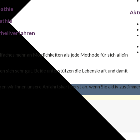
athie
Aktu
athie
rheilverfahren
aches mehr an Möglichkeiten als jede Methode für sich allein
n sich sehr gut. Beide unterstützen die Lebenskraft und damit
n wir Ihnen unsere Anfahrtskarte erst an, wenn Sie aktiv zustimmen