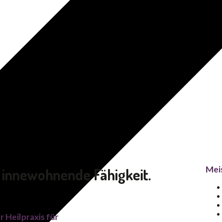
Mei
n innewohnende Fähigkeit.
 Heilpraxis für