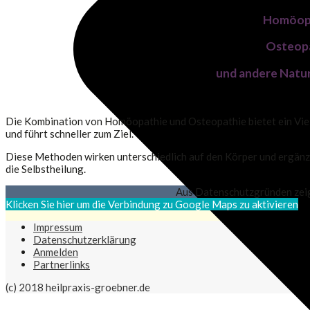
Homöop
Osteop
und andere Natu
Die Kombination von Homöopathie und Osteopathie bietet ein Vielf
und führt schneller zum Ziel.
Diese Methoden wirken unterschiedlich auf den Körper und ergänze
die Selbstheilung.
Aus Datenschutzgründen zeige
Klicken Sie hier um die Verbindung zu Google Maps zu aktivieren
Impressum
Datenschutzerklärung
Anmelden
Partnerlinks
(c) 2018 heilpraxis-groebner.de