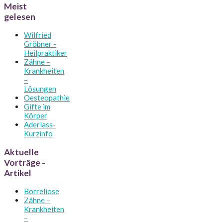
Meist
gelesen
Wilfried
Gröbner -
Heilpraktiker
Zähne –
Krankheiten
–
Lösungen
Oesteopathie
Gifte im
Körper
Aderlass-
Kurzinfo
Aktuelle
Vorträge -
Artikel
Borreliose
Zähne –
Krankheiten
–