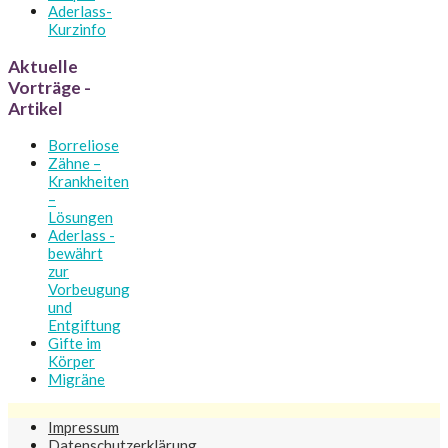
Aderlass-
Kurzinfo
Aktuelle
Vorträge -
Artikel
Borreliose
Zähne –
Krankheiten
–
Lösungen
Aderlass -
bewährt
zur
Vorbeugung
und
Entgiftung
Gifte im
Körper
Migräne
Impressum
Datenschutzerklärung